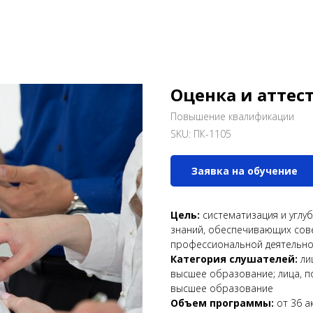
Оценка и аттес
Повышение квалификации
SKU:
ПК-1105
Заявка на обучение
Цель:
систематизация и углу
знаний, обеспечивающих сов
профессиональной деятельно
Категория слушателей:
ли
высшее образование; лица, п
высшее образование
Объем программы:
от 36 ак