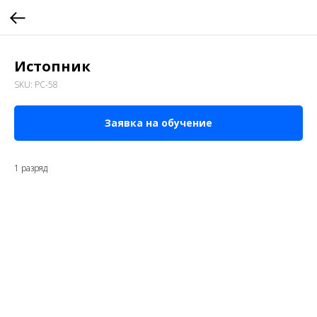
Истопник
SKU:
РС-58
Заявка на обучение
1 разряд