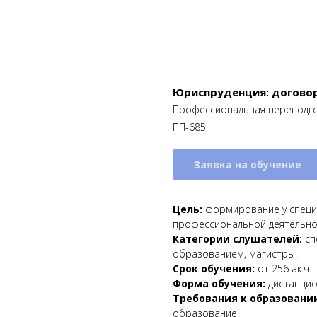
Юриспруденция: договор
Профессиональная переподг
ПП-685
Заявка на обучение
Цель:
формирование у специ
профессиональной деятельнос
Категории слушателей:
сп
образованием, магистры.
Срок обучения:
от 256 ак.ч.
Форма обучения:
дистанцио
Требования к образовани
образование.